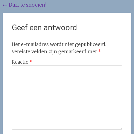
Berichtnavigatie
←
Durf te snoeien!
Geef een antwoord
Het e-mailadres wordt niet gepubliceerd.
Vereiste velden zijn gemarkeerd met
*
Reactie
*