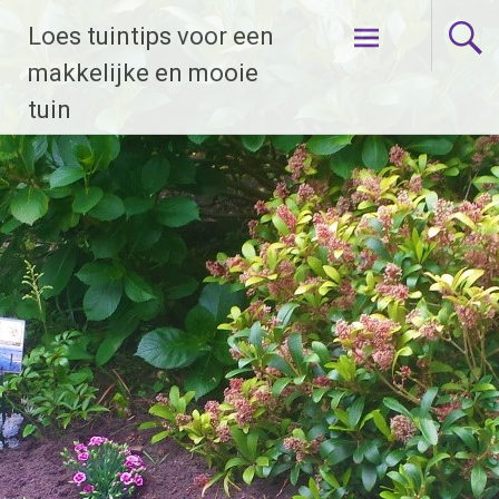
Naar
Loes tuintips voor een
de
inhoud
makkelijke en mooie
springen
tuin