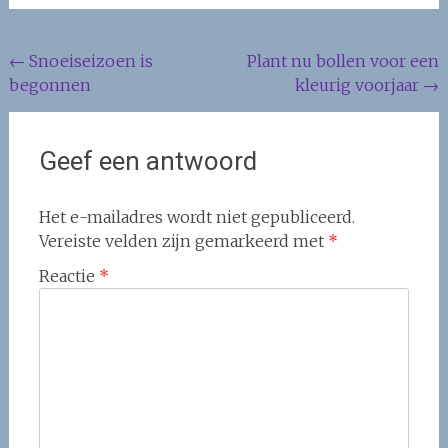
Berichtnavigatie
←
Snoeiseizoen is
Plant nu bollen voor een
begonnen
kleurig voorjaar
→
Geef een antwoord
Het e-mailadres wordt niet gepubliceerd.
Vereiste velden zijn gemarkeerd met
*
Reactie
*