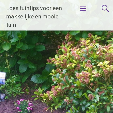
Naar
Loes tuintips voor een
de
inhoud
makkelijke en mooie
springen
tuin